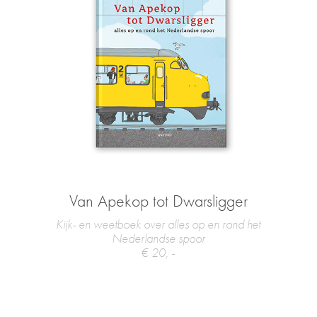
Van Apekop tot Dwarsligger
Kijk- en weetboek over alles op en rond het
Nederlandse spoor
€ 20, -