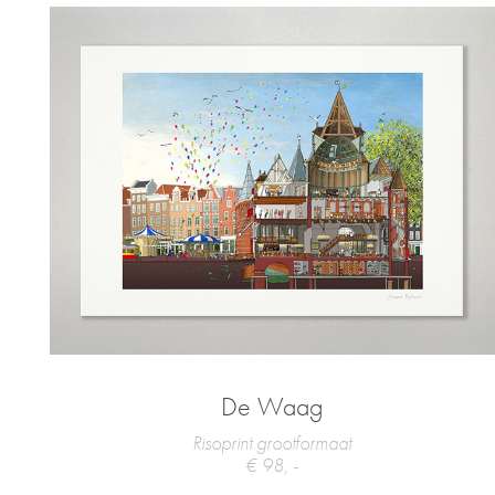
De Waag
Risoprint grootformaat
€ 98, -