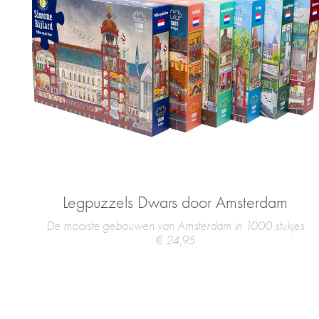
Legpuzzels Dwars door Amsterdam
De mooiste gebouwen van Amsterdam in 1000 stukjes
€ 24,95