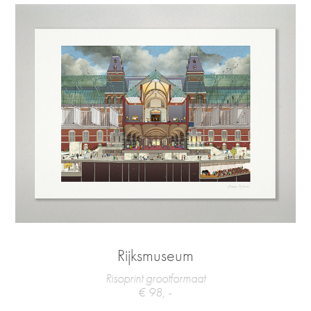
Rijksmuseum
Risoprint grootformaat
€ 98, -