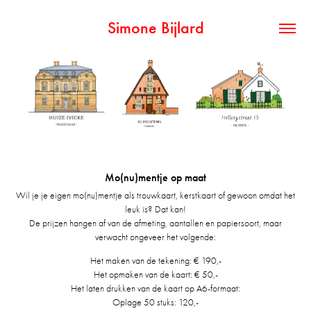
Simone Bijlard
Mo(nu)mentje op maat
Wil je je eigen mo(nu)mentje als trouwkaart, kerstkaart of gewoon omdat het
leuk is? Dat kan!
De prijzen hangen af van de afmeting, aantallen en papiersoort, maar
verwacht ongeveer het volgende:
Het maken van de tekening:
€ 190
,-
Het opmaken van de kaart:
€ 50
,-
Het laten drukken van de kaart op A6-formaat:
Oplage 50 stuks: 120,-