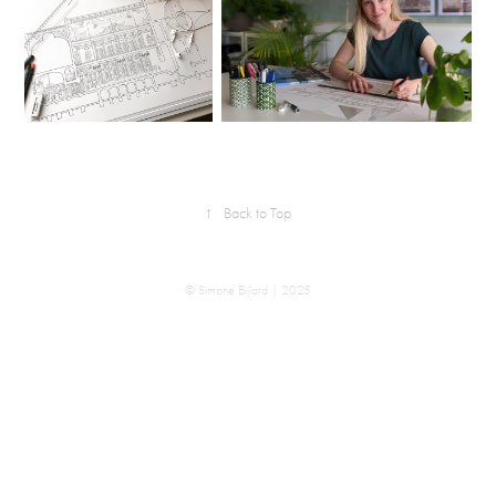
↑
Back to Top
© Simone Bijlard | 2025